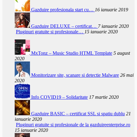
Gazduire profesionala start cu…
16 ianuarie 2019
Gazduire DELUXE – certificat…
7 ianuarie 2020
Pluginuri gratuite si profesionale…
15 ianuarie 2020
MxTonz – Music Studio HTML Template
5 august
2020
Monitorizare site, scanare si detectie Malware
26 mai
2020
Info COVID19 – Solidaritate
17 martie 2020
Gazduire BASIC – certificat SSL si spatiu dublu
21
ianuarie 2020
Pluginuri gratuite si profesionale de la gazduireenterprise.ro
15 ianuarie 2020