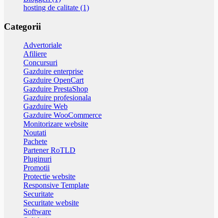
hosting de calitate (1)
Categorii
Advertoriale
Afiliere
Concursuri
Gazduire enterprise
Gazduire OpenCart
Gazduire PrestaShop
Gazduire profesionala
Gazduire Web
Gazduire WooCommerce
Monitorizare website
Noutati
Pachete
Partener RoTLD
Pluginuri
Promotii
Protectie website
Responsive Template
Securitate
Securitate website
Software