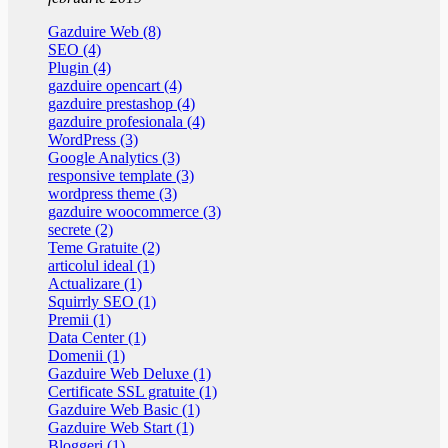
Gazduire Web (8)
SEO (4)
Plugin (4)
gazduire opencart (4)
gazduire prestashop (4)
gazduire profesionala (4)
WordPress (3)
Google Analytics (3)
responsive template (3)
wordpress theme (3)
gazduire woocommerce (3)
secrete (2)
Teme Gratuite (2)
articolul ideal (1)
Actualizare (1)
Squirrly SEO (1)
Premii (1)
Data Center (1)
Domenii (1)
Gazduire Web Deluxe (1)
Certificate SSL gratuite (1)
Gazduire Web Basic (1)
Gazduire Web Start (1)
Bloggeri (1)