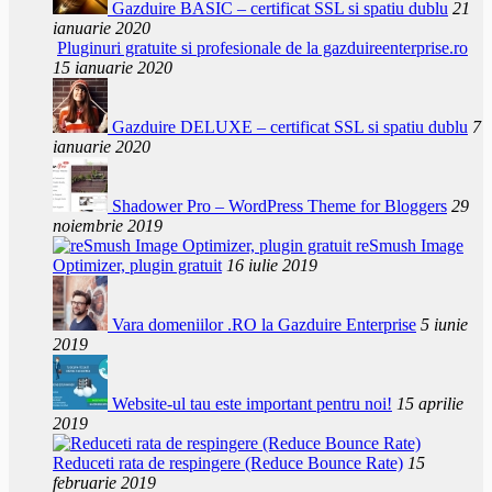
Gazduire BASIC – certificat SSL si spatiu dublu
21
ianuarie 2020
Pluginuri gratuite si profesionale de la gazduireenterprise.ro
15 ianuarie 2020
Gazduire DELUXE – certificat SSL si spatiu dublu
7
ianuarie 2020
Shadower Pro – WordPress Theme for Bloggers
29
noiembrie 2019
reSmush Image
Optimizer, plugin gratuit
16 iulie 2019
Vara domeniilor .RO la Gazduire Enterprise
5 iunie
2019
Website-ul tau este important pentru noi!
15 aprilie
2019
Reduceti rata de respingere (Reduce Bounce Rate)
15
februarie 2019