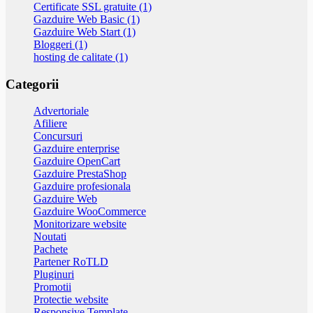
Certificate SSL gratuite (1)
Gazduire Web Basic (1)
Gazduire Web Start (1)
Bloggeri (1)
hosting de calitate (1)
Categorii
Advertoriale
Afiliere
Concursuri
Gazduire enterprise
Gazduire OpenCart
Gazduire PrestaShop
Gazduire profesionala
Gazduire Web
Gazduire WooCommerce
Monitorizare website
Noutati
Pachete
Partener RoTLD
Pluginuri
Promotii
Protectie website
Responsive Template