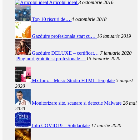
Articolul ideal
3 octombrie 2016
Top 10 riscuri de…
4 octombrie 2018
Gazduire profesionala start cu…
16 ianuarie 2019
Gazduire DELUXE – certificat…
7 ianuarie 2020
Pluginuri gratuite si profesionale…
15 ianuarie 2020
MxTonz – Music Studio HTML Template
5 august
2020
Monitorizare site, scanare si detectie Malware
26 mai
2020
Info COVID19 – Solidaritate
17 martie 2020