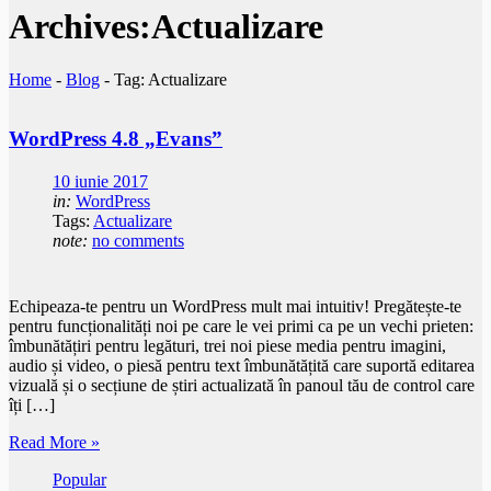
Archives:Actualizare
Home
-
Blog
-
Tag: Actualizare
WordPress 4.8 „Evans”
10 iunie 2017
in:
WordPress
Tags:
Actualizare
note:
no comments
Echipeaza-te pentru un WordPress mult mai intuitiv! Pregătește-te
pentru funcționalități noi pe care le vei primi ca pe un vechi prieten:
îmbunătățiri pentru legături, trei noi piese media pentru imagini,
audio și video, o piesă pentru text îmbunătățită care suportă editarea
vizuală și o secțiune de știri actualizată în panoul tău de control care
îți […]
Read More »
Popular