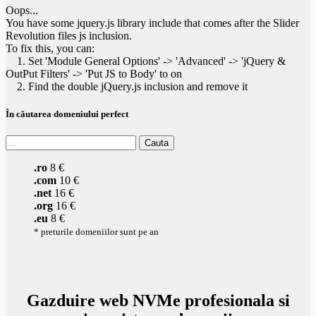
Oops...
You have some jquery.js library include that comes after the Slider
Revolution files js inclusion.
To fix this, you can:
1. Set 'Module General Options' -> 'Advanced' -> 'jQuery &
OutPut Filters' -> 'Put JS to Body' to on
2. Find the double jQuery.js inclusion and remove it
În căutarea domeniului perfect
.ro
8 €
.com
10 €
.net
16 €
.org
16 €
.eu
8 €
* preturile domeniilor sunt pe an
Gazduire web NVMe profesionala si