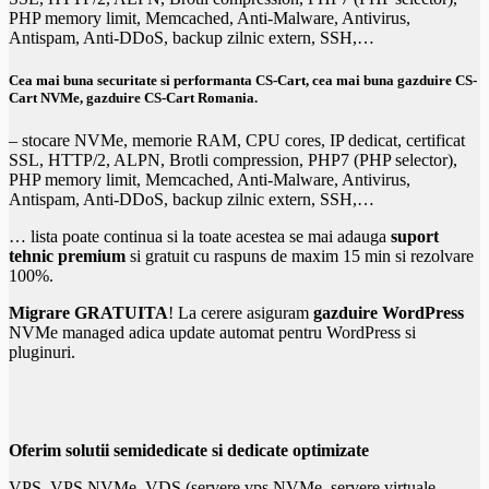
PHP memory limit, Memcached, Anti-Malware, Antivirus,
Antispam, Anti-DDoS, backup zilnic extern, SSH,…
Cea mai buna securitate si performanta CS-Cart, cea mai buna
gazduire CS-
Cart
NVMe,
gazduire CS-Cart Romania
.
– stocare NVMe, memorie RAM, CPU cores, IP dedicat, certificat
SSL, HTTP/2, ALPN, Brotli compression, PHP7 (PHP selector),
PHP memory limit, Memcached, Anti-Malware, Antivirus,
Antispam, Anti-DDoS, backup zilnic extern, SSH,…
… lista poate continua si la toate acestea se mai adauga
suport
tehnic premium
si gratuit cu raspuns de maxim 15 min si rezolvare
100%.
Migrare GRATUITA
! La cerere asiguram
gazduire WordPress
NVMe managed adica update automat pentru WordPress si
pluginuri.
Oferim solutii semidedicate si dedicate optimizate
VPS, VPS NVMe, VDS (servere vps NVMe, servere virtuale