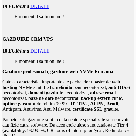
19
EUR/luna
DETALII
E momentul să fii online !
GAZDUIRE CRM VPS
10
EUR/luna
DETALII
E momentul să fii online !
Gazduire profesionala
,
gazduire web NVMe Romania
Cateva caracteristici importante ale pachetelor noastre de
web
hosting
NVMe sunt:
trafic nelimitat
sau necontorizat,
anti-DDoS
necontorizat,
domenii gazduite
necontorizat,
adrese email
necontorizat,
baze de date
necontorizat,
backup extern
zilnic,
uptime garantat
de minim 99.9%,
HTTP/2
,
ALPN
,
Brotli
,
Antispam, Antivirus, Anti-Malware,
certificate SSL
gratuite.
Pachetele de gazduire sunt in data centere specializate si securizate
atat fizic cat si software. Datacenterele alese sunt catalogate Tier 4
(availability: 99.995%, 0.8 hours of interruption/year, Redundancy
2N+1)