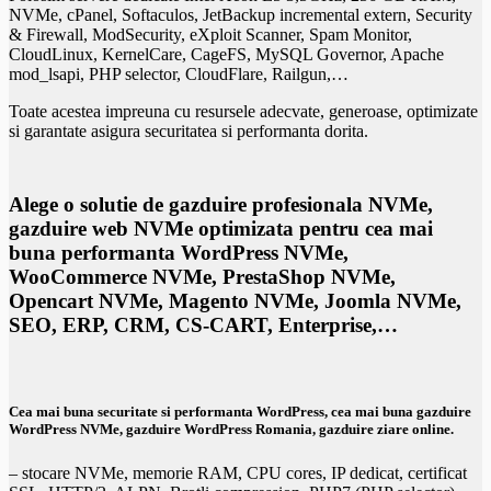
NVMe, cPanel, Softaculos, JetBackup incremental extern, Security
& Firewall, ModSecurity, eXploit Scanner, Spam Monitor,
CloudLinux, KernelCare, CageFS, MySQL Governor, Apache
mod_lsapi, PHP selector, CloudFlare, Railgun,…
Toate acestea impreuna cu resursele adecvate, generoase, optimizate
si garantate asigura securitatea si performanta dorita.
Alege o solutie de
gazduire profesionala NVMe
,
gazduire web NVMe
optimizata pentru cea mai
buna performanta WordPress NVMe,
WooCommerce NVMe, PrestaShop NVMe,
Opencart NVMe, Magento NVMe, Joomla NVMe,
SEO, ERP, CRM, CS-CART, Enterprise,…
Cea mai buna securitate si performanta WordPress, cea mai buna
gazduire
WordPress
NVMe,
gazduire WordPress Romania
,
gazduire ziare online
.
– stocare NVMe, memorie RAM, CPU cores, IP dedicat, certificat