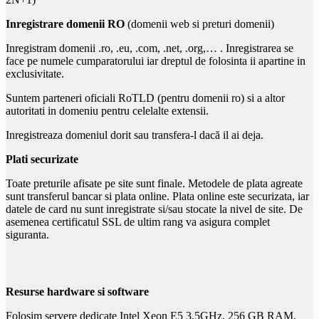
Inregistrare domenii RO
(domenii web si preturi domenii)
Inregistram domenii .ro, .eu, .com, .net, .org,… . Inregistrarea se
face pe numele cumparatorului iar dreptul de folosinta ii apartine in
exclusivitate.
Suntem parteneri oficiali RoTLD (pentru domenii ro) si a altor
autoritati in domeniu pentru celelalte extensii.
Inregistreaza domeniul dorit sau transfera-l dacă il ai deja.
Plati securizate
Toate preturile afisate pe site sunt finale. Metodele de plata agreate
sunt transferul bancar si plata online. Plata online este securizata, iar
datele de card nu sunt inregistrate si/sau stocate la nivel de site. De
asemenea certificatul SSL de ultim rang va asigura complet
siguranta.
Resurse hardware si software
Folosim servere dedicate Intel Xeon E5 3,5GHz, 256 GB RAM,